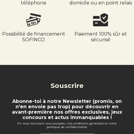
téléphone
domicile ou en point relais
Possibilité de financement
Paiement 100% sûr et
SOFINCO
sécurisé
Souscrire
Abonne-toi à notre Newsletter (promis, on
n'en envoie pas trop) pour découvrir en
avant-première nos offres exclusives, jeux
concours et actus immanquables !
En vous inscrivant vous acceptez nos conditions générales et notre
politique de confidentialité.