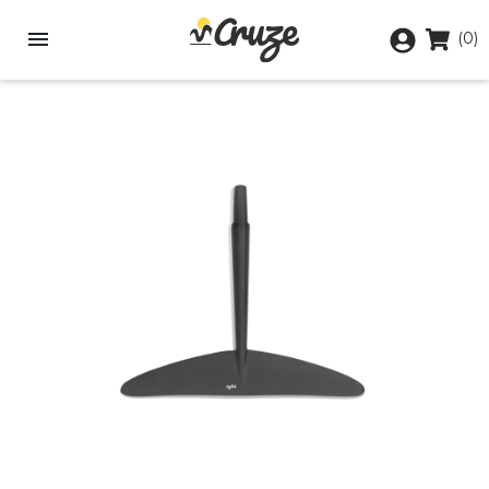

(0)