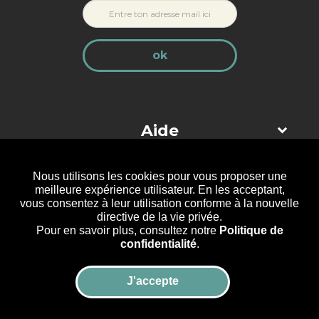
ok
Aide
Nous utilisons les cookies pour vous proposer une
Suis-nous sur les réseaux
meilleure expérience utilisateur. En les acceptant,
vous consentez à leur utilisation conforme à la nouvelle
directive de la vie privée.
Pour en savoir plus, consultez notre
Politique de
confidentialité
.
Mentions légales
CGV
Politique de confidentialité
J'accepte
Téléphone
+33 6 69 29 32 88